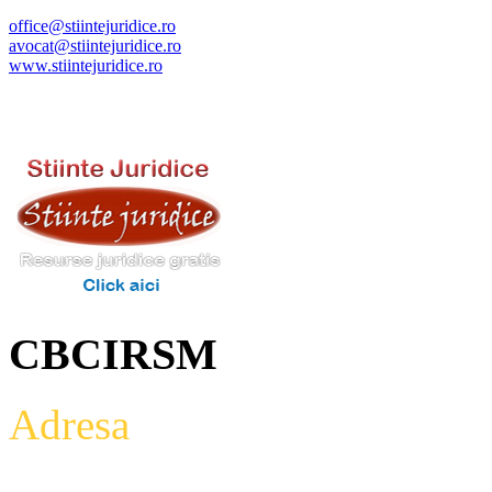
office@stiintejuridice.ro
avocat@stiintejuridice.ro
www.stiintejuridice.ro
CBCIRSM
Adresa
: Intrarea Aniversari
Etaj 2,biroul 27A, sector 3,