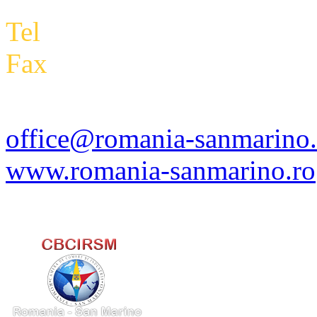
Tel
: +4 0788 434 000
Fax
:
+4 0318 177 390
office@romania-sanmarino.
www.romania-sanmarino.ro