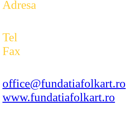
Adresa
: Intrarea Aniversari
Etaj 2,biroul 27A, sector 3,
Tel
: +4 0788 434 000
Fax
:
+4 0318 171 793
office@fundatiafolkart.ro
www.fundatiafolkart.ro