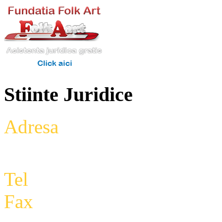
Stiinte Juridice
Adresa
: Intrarea Aniversari
Etaj 2,biroul 27A, sector 3,
Tel
: +4 0788 434 000
Fax
:
+4 0318 177 390