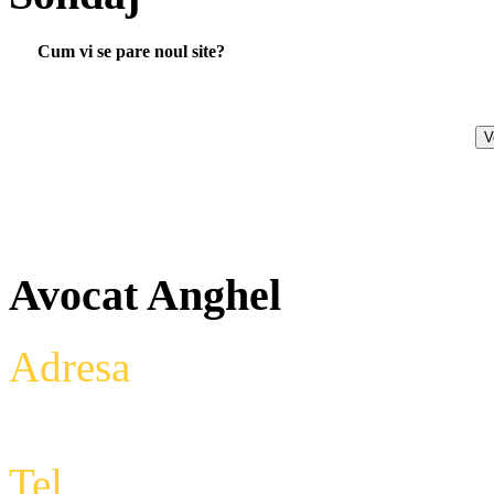
Cum vi se pare noul site?
Avocat Anghel
Adresa
: Intrarea Aniversari
Etaj 2,biroul 27A, sector 3,
Tel
: +4 0788 434 000