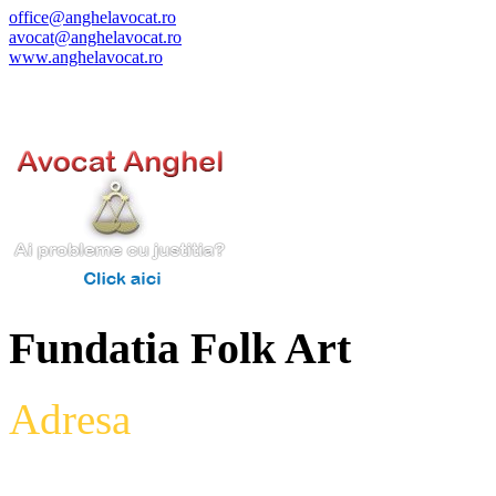
office@anghelavocat.ro
avocat@anghelavocat.ro
www.anghelavocat.ro
Fundatia Folk Art
Adresa
: Intrarea Aniversari
Etaj 2,biroul 27A, sector 3,