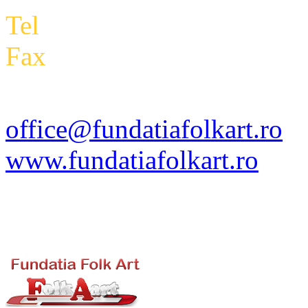
Tel
: +4 0788 434 000
Fax
:
+4 0318 171 793
office@fundatiafolkart.ro
www.fundatiafolkart.ro