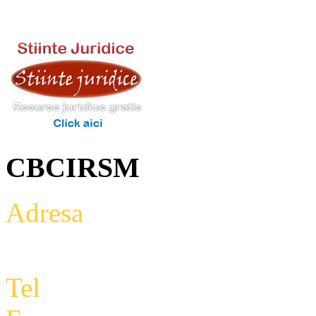
CBCIRSM
Adresa
: Intrarea Aniversari
Etaj 2,biroul 27A, sector 3,
Tel
: +4 0788 434 000