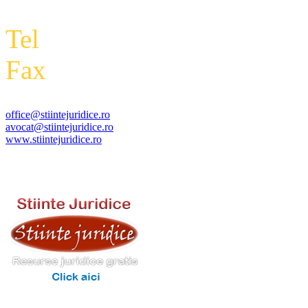
Tel
: +4 0788 434 000
Fax
:
+4 0318 177 390
office@stiintejuridice.ro
avocat@stiintejuridice.ro
www.stiintejuridice.ro