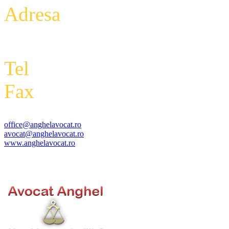
Adresa
: Intrarea Aniversari
Etaj 2,biroul 27A, sector 3,
Tel
: +4 0788 434 000
Fax
:
+4 0318 177 390
office@anghelavocat.ro
avocat@anghelavocat.ro
www.anghelavocat.ro