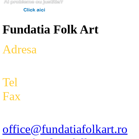
Fundatia Folk Art
Adresa
: Intrarea Aniversari
Etaj 2,biroul 27A, sector 3,
Tel
: +4 0788 434 000
Fax
:
+4 0318 171 793
office@fundatiafolkart.ro