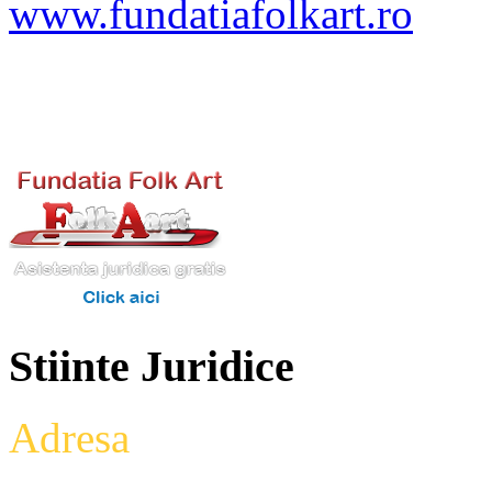
www.fundatiafolkart.ro
Stiinte Juridice
Adresa
: Intrarea Aniversari
Etaj 2,biroul 27A, sector 3,