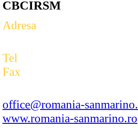
CBCIRSM
Adresa
: Intrarea Aniversari
Etaj 2,biroul 27A, sector 3,
Tel
: +4 0788 434 000
Fax
:
+4 0318 177 390
office@romania-sanmarino.
www.romania-sanmarino.ro