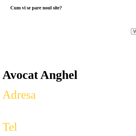
Cum vi se pare noul site?
Avocat Anghel
Adresa
: Intrarea Aniversari
Etaj 2,biroul 27A, sector 3,
Tel
: +4 0788 434 000