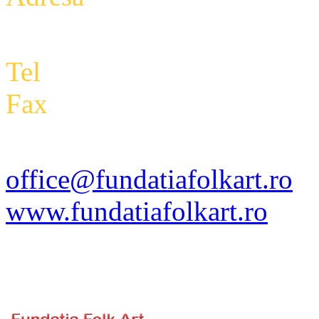
Etaj 2,biroul 27A, sector 3,
Tel
: +4 0788 434 000
Fax
:
+4 0318 171 793
office@fundatiafolkart.ro
www.fundatiafolkart.ro