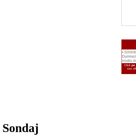
• Schimb
Dumnezeu
nostru I
Click
pe 
sau cl
Sondaj