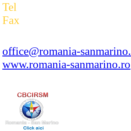
Tel
: +4 0788 434 000
Fax
:
+4 0318 177 390
office@romania-sanmarino.
www.romania-sanmarino.ro