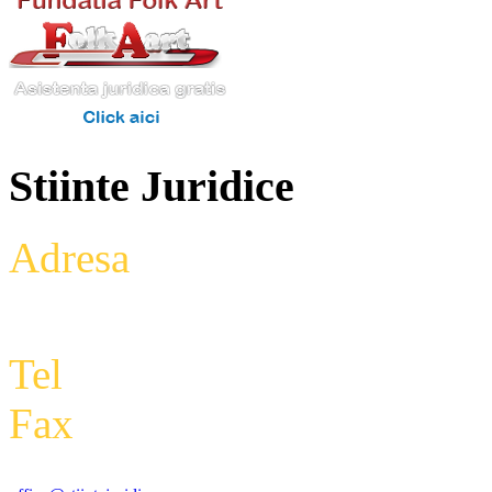
Stiinte Juridice
Adresa
: Intrarea Aniversari
Etaj 2,biroul 27A, sector 3,
Tel
: +4 0788 434 000
Fax
:
+4 0318 177 390