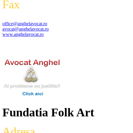
Fax
:
+4 0318 177 390
office@anghelavocat.ro
avocat@anghelavocat.ro
www.anghelavocat.ro
Fundatia Folk Art
Adresa
: Intrarea Aniversari