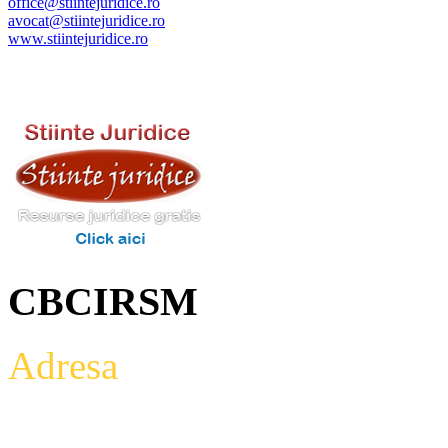
office@stiintejuridice.ro
avocat@stiintejuridice.ro
www.stiintejuridice.ro
CBCIRSM
Adresa
: Intrarea Aniversari
Etaj 2,biroul 27A, sector 3,